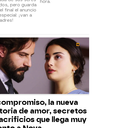
hora.
dos, pero guarda
el final el anuncio
special: ¡van a
adres!
 compromiso, la nueva
toria de amor, secretos
acrificios que llega muy
onto a Nova