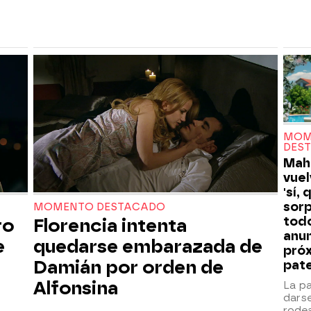
MOM
DES
Mah
vuel
'sí, 
sor
MOMENTO DESTACADO
todo
ro
Florencia intenta
anun
e
quedarse embarazada de
pró
Damián por orden de
pat
Alfonsina
La pa
darse 
rode