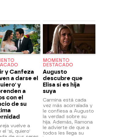
ENTO
MOMENTO
TACADO
DESTACADO
ir y Canfeza
Augusto
ven a darse el
descubre que
quiero' y
Elisa sí es hija
prenden a
suya
s con el
Carmina está cada
cio de su
vez más acorralada y
xima
le confiesa a Augusto
ernidad
la verdad sobre su
hija. Además, Ramona
reja vuelve a
le advierte de que a
el 'sí, quiero'
todos les llega su
ada de sus seres