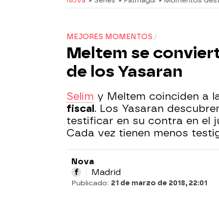
Nova
» Series
» Fatmagül
» Momentos des
MEJORES MOMENTOS
Meltem se conviert
de los Yasaran
Selim
y Meltem coinciden a la
fiscal
. Los Yasaran descubr
testificar en su contra en el 
Cada vez tienen menos testig
Nova
Madrid
Publicado:
21 de marzo de 2018, 22:01