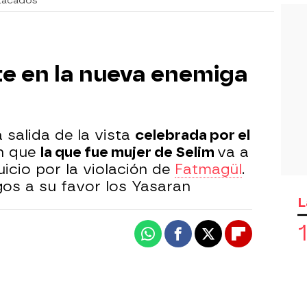
tacados
e en la nueva enemiga
 salida de la vista
celebrada por el
en que
la que fue mujer de Selim
va a
juicio por la violación de
Fatmagül
.
os a su favor los Yasaran
L
Whatsapp
Facebook
X
Flipboard