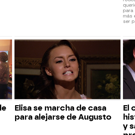
queri
para 
más e
ser p
de
Elisa se marcha de casa
El
para alejarse de Augusto
his
y s
pr