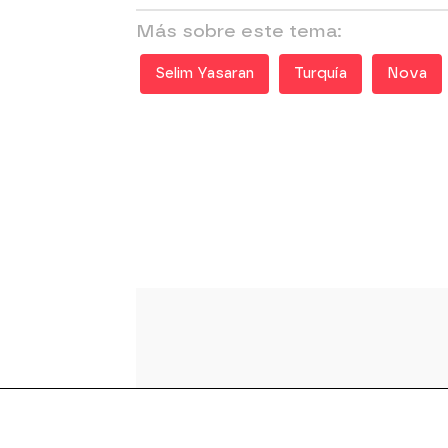
Más sobre este tema:
Selim Yasaran
Turquía
Nova