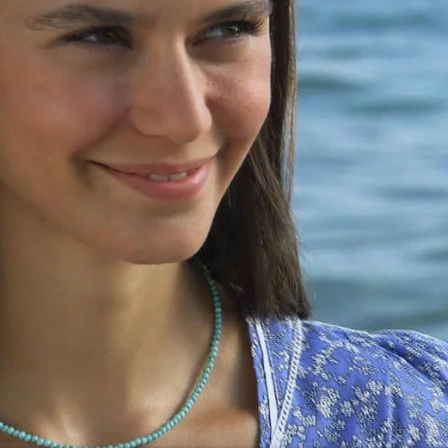
Whatsapp
Facebook
X
Flipboa
:46