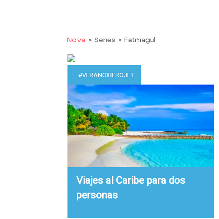
Nova
» Series
» Fatmagül
#VERANOIBEROJET
Viajes al Caribe para dos
personas