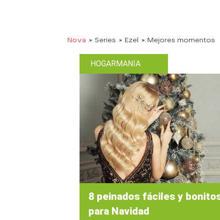
Nova
» Series
» Ezel
» Mejores momentos
HOGARMANIA
8 peinados fáciles y bonito
para Navidad