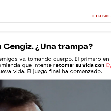
EN DIR
 a Cengiz. ¿Una trampa?
migos va tomando cuerpo. El primero en s
ecomienda que intente
retomar su vida con
E
eva vida. El juego final ha comenzado.