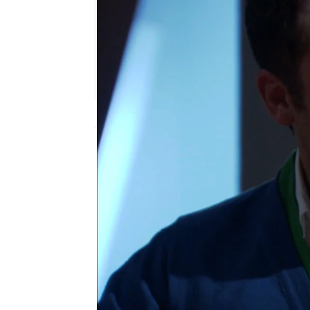
Nova
Madrid
Publicado:
31 de octubre de 2018, 21:02
ezel
Nova
telenovela turca