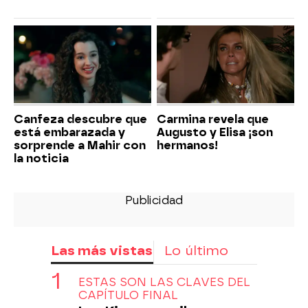
Canfeza descubre que
Carmina revela que
está embarazada y
Augusto y Elisa ¡son
sorprende a Mahir con
hermanos!
la noticia
Las más vistas
Lo último
ESTAS SON LAS CLAVES DEL
CAPÍTULO FINAL