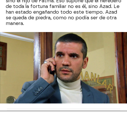
sino el hijo de Fatma. Eso supone que el heredero
de toda la fortuna familiar no es él, sino Azad. Le
han estado engañando todo este tiempo. Azad
se queda de piedra, como no podía ser de otra
manera.
Ahora lo principal es poner a salvo a Melek y a su
hija Zehra.
Azad contacta con Devra
para
decirle que conoce su secreto y que va a acudir
a la mansión para hacerlo público. Devra no
puede permitirlo, pues perdería su puesto de
privilegio entre los Kirkman. Por eso habla con
Seyan para que intente matar a Azad.
Nova
» Series
» Esposa joven
» Mejores momentos