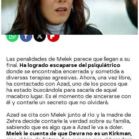
Nova
Publicado:
26 de julio de 2024, 16:34
Whatsapp
Facebook
X
Flipboard
Las penalidades de Melek parece que llegan a su
final.
Ha logrado escaparse del psiquiátrico
donde se encontraba encerrada y sometida a
diversas terapias agresivas. Ahora, una vez libre,
ha contactado con Azad, uno de los pocos que
ha estado buscándola para sacarla de aquel
macabro lugar. Es el momento de sincerarse con
él y contarle un secreto que no olvidará.
Azad se cita con Melek junto al río y la madre de
Zehra decide contarle la verdad sobre su familia,
sabiendo que es algo que a Azad le va a doler.
Melek le cuenta de que Devra no es un Kirkman
,