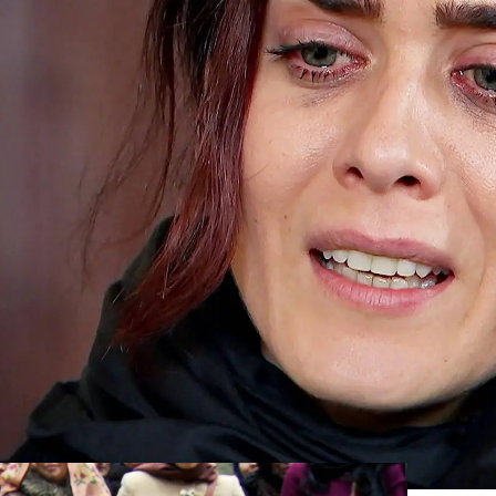
Whatsapp
Facebook
X
Flipboa
e Zehra. Melek está abatida y no puede
 no se cree que su hija haya muerto y se
 a su pequeña.
"Por favor, Zehra
r sin ti. Eres mi único motivo para
ra la hija de Sami muy apenada.