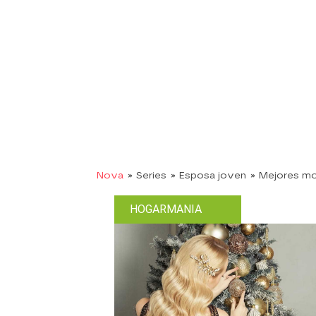
Nova
» Series
» Esposa joven
» Mejores m
HOGARMANIA