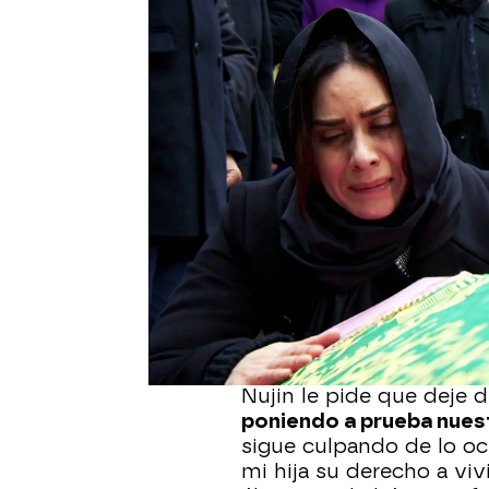
Tras recibir sepultura e
mansión acompañada de D
pierde los nervios al ver
Turquía es tradición dej
difunto, pero a Melek no
los Kirman.
"Primero acab
echáis como si fuera un
indignada, a lo que Behi
es una costumbre de Ha
La hija de Sami descarga
especialmente, contra N
habéis matado a mi hija.
y la hicisteis tener un 
Melek.
Nujin le pide que deje d
poniendo a prueba nuest
sigue culpando de lo ocu
mi hija su derecho a viv