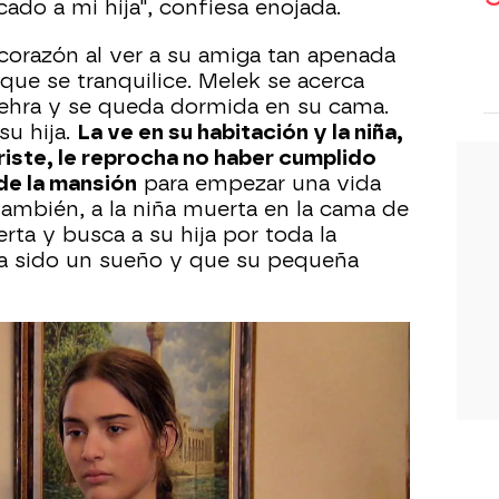
icado a mi hija", confiesa enojada.
 corazón al ver a su amiga tan apenada
a que se tranquilice. Melek se acerca
Zehra y se queda dormida en su cama.
su hija.
La ve en su habitación y la niña,
iste, le reprocha no haber cumplido
de la mansión
para empezar una vida
 también, a la niña muerta en la cama de
ta y busca a su hija por toda la
a sido un sueño y que su pequeña
u casa y entrega parte del dinero, que
 la doctora Zeynep
para que ayude a
e han quedado embarazadas a una
a le promete a la profesora que no
es arruinen las vidas de más niñas
luche con ella para hacer frente a estas