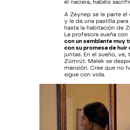
él naciera, habéis sacrif
A Zeynep se le parte el
y le da una pastilla par
hasta la habitación de 
La profesora sueña con 
con un semblante muy tr
con su promesa de huir 
juntas. En el sueño, ve,
Zümrüt. Melek se despier
mansión. Cree que no h
sigue con vida.
Melek consigue vender s
ha obtenido por ella, a
niñas como Zehra que s
edad temprana.
Su amig
dejará que las tradicion
inocentes y le pide que 