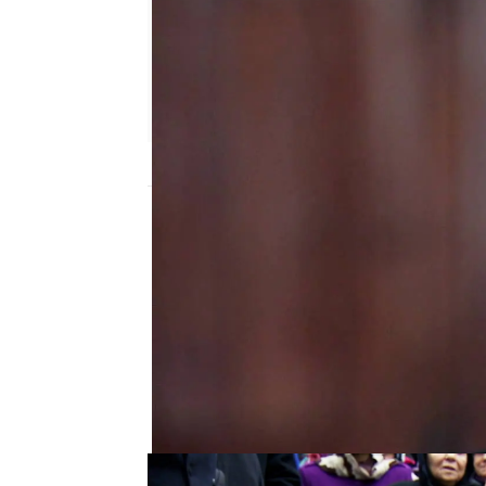
Nova
Publicado:
21 de junio de 2024, 16:40
Se celebra el funeral d
parar de llorar. Todavía
resiste a que entierren
levántate. No puedo vivi
seguir adelante"
, asegu