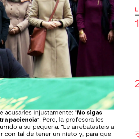
l cuerpo de Zehra, Melek regresa a la
evra. Una vez allí, la profesora
L
 las botas de su hija en la calle. En
ar fuera de casa los zapatos de un
 le parece bien y así se lo hace saber a
áis con la vida de mi hija y, ahora, la
 perro"
, afirma la madre de Zehra
ye responde, para salir del paso, que
rmanli.
 su ira contra la familia Kirman,
ujin, Devra y Zümrüt. "
Vosotros
La obligasteis a casarse, la torturasteis
hijo a una edad muy temprana", asegura
e acusarles injustamente: "
No sigas
ra paciencia"
. Pero, la profesora les
rrido a su pequeña. "Le arrebatasteis a
ir con tal de tener un nieto y, para que