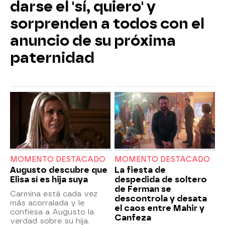
darse el 'sí, quiero' y
sorprenden a todos con el
anuncio de su próxima
paternidad
MOMENTO DESTACADO
MOMENTO DESTACADO
Augusto descubre que
La fiesta de
Elisa sí es hija suya
despedida de soltero
de Ferman se
Carmina está cada vez
descontrola y desata
más acorralada y le
el caos entre Mahir y
confiesa a Augusto la
Canfeza
verdad sobre su hija.