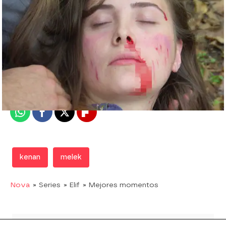
Nova
Madrid
Publicado:
25 de junio de 2019, 15:01
Whatsapp
Facebook
X
Flipboard
kenan
melek
Nova
» Series
» Elif
» Mejores momentos