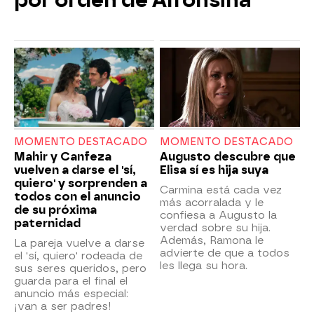
por orden de Alfonsina
MOMENTO DESTACADO
MOMENTO DESTACADO
Mahir y Canfeza
Augusto descubre que
vuelven a darse el 'sí,
Elisa sí es hija suya
quiero' y sorprenden a
Carmina está cada vez
todos con el anuncio
más acorralada y le
de su próxima
confiesa a Augusto la
paternidad
verdad sobre su hija.
Además, Ramona le
La pareja vuelve a darse
advierte de que a todos
el 'sí, quiero' rodeada de
les llega su hora.
sus seres queridos, pero
guarda para el final el
anuncio más especial:
¡van a ser padres!