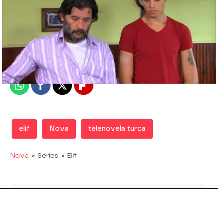
Nova
Madrid
Publicado:
20 de mayo de 2019, 16:18
Whatsapp
Facebook
X
Flipboard
elif
Nova
telenovela turca
Nova
» Series
» Elif