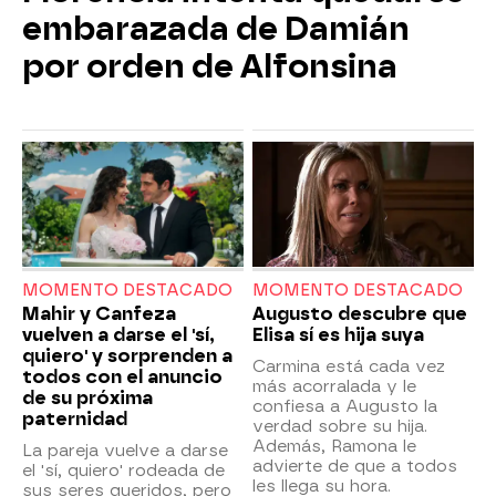
embarazada de Damián
por orden de Alfonsina
MOMENTO DESTACADO
MOMENTO DESTACADO
Mahir y Canfeza
Augusto descubre que
vuelven a darse el 'sí,
Elisa sí es hija suya
quiero' y sorprenden a
Carmina está cada vez
todos con el anuncio
más acorralada y le
de su próxima
confiesa a Augusto la
paternidad
verdad sobre su hija.
Además, Ramona le
La pareja vuelve a darse
advierte de que a todos
el 'sí, quiero' rodeada de
les llega su hora.
sus seres queridos, pero