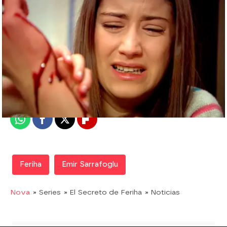
Nova
Madrid
Publicado:
28 de agosto de 2019, 22:19
Whatsapp
Facebook
X
Flipboard
Feriha
Emir Sarrafoglu
Nova
» Series
» El Secreto de Feriha
» Noticias