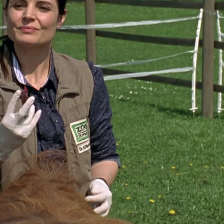
Whatsapp
Facebook
X
Flipboa
a un tigre recién nacido, cuando
recibe
 de Connie
. Matilda ha parido a su
ido sobrevivir. Necesita medidas
s y tienen que estar en cuarentena
vo del aborto.
La vaca se ha golpeado
que haya sido el motivo de la muerte