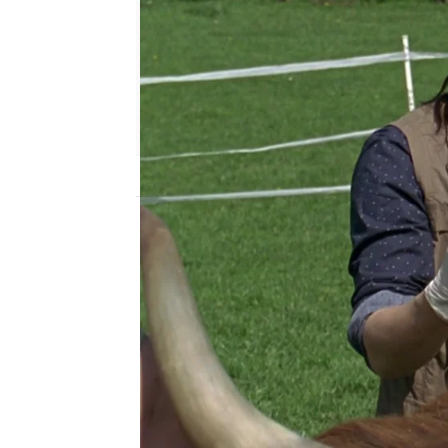
Nova
Madrid
Publicado:
27 de agosto de 2022, 20:02
La doctora va a visitar 
una llamada de urgencia
bebe, aunque no ha pod
higiénicas muy estricta
hasta que sepan el moti
el vientre y sospechan 