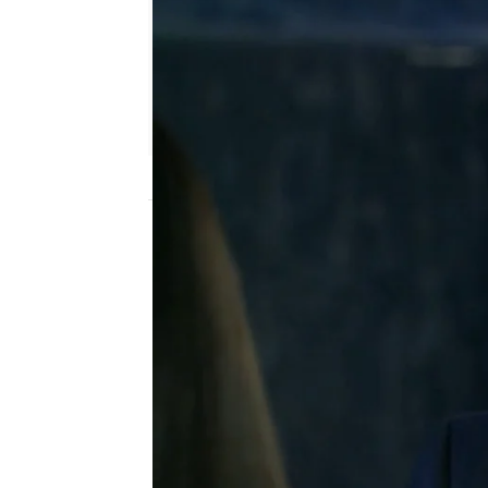
Nova
Madrid
Publicado:
06 de octubre de 2017, 19:33
De que te quiero, te quiero