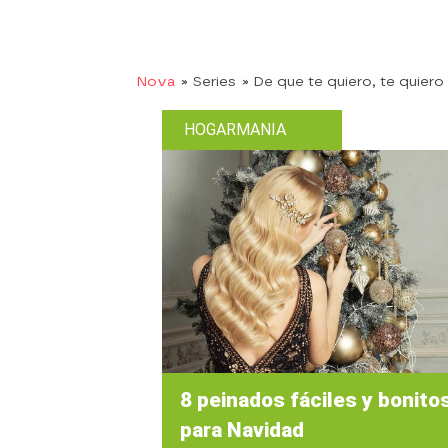
Nova
» Series
» De que te quiero, te quiero
HOGARMANIA
8 peinados fáciles y bonito
para Navidad