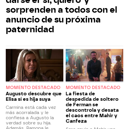
darse el 'sí, quiero' y
sorprenden a todos con el
anuncio de su próxima
paternidad
MOMENTO DESTACADO
MOMENTO DESTACADO
Augusto descubre que
La fiesta de
Elisa sí es hija suya
despedida de soltero
de Ferman se
Carmina está cada vez
descontrola y desata
más acorralada y le
el caos entre Mahir y
confiesa a Augusto la
Canfeza
verdad sobre su hija.
Además, Ramona le