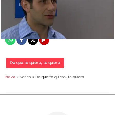
Nova
Madrid
Publicado:
27 de octubre de 2017, 19:04
Whatsapp
Facebook
X
Flipboard
De que te quiero, te quiero
Nova
» Series
» De que te quiero, te quiero