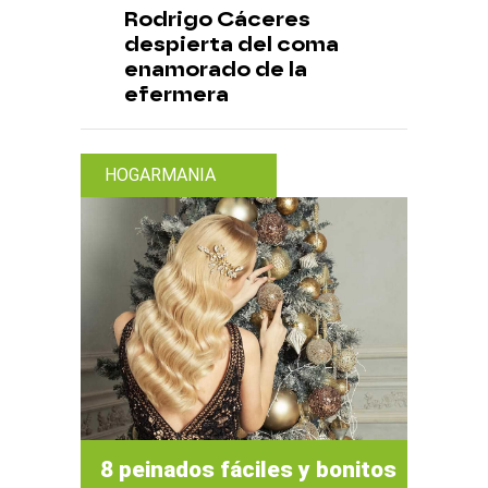
Rodrigo Cáceres
despierta del coma
enamorado de la
efermera
HOGARMANIA
8 peinados fáciles y bonitos