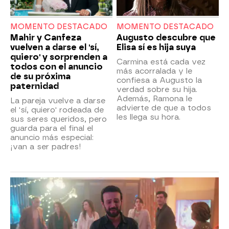
MOMENTO DESTACADO
MOMENTO DESTACADO
Mahir y Canfeza
Augusto descubre que
vuelven a darse el 'sí,
Elisa sí es hija suya
quiero' y sorprenden a
Carmina está cada vez
todos con el anuncio
más acorralada y le
de su próxima
confiesa a Augusto la
paternidad
verdad sobre su hija.
Además, Ramona le
La pareja vuelve a darse
advierte de que a todos
el 'sí, quiero' rodeada de
les llega su hora.
sus seres queridos, pero
guarda para el final el
anuncio más especial:
¡van a ser padres!