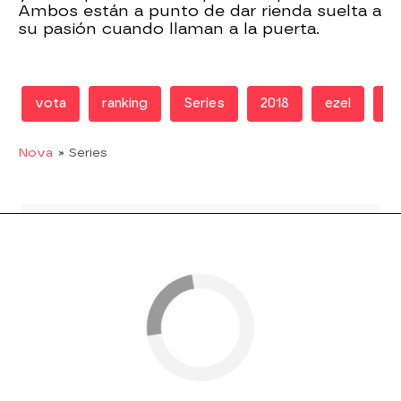
Ambos están a punto de dar rienda suelta a
su pasión cuando llaman a la puerta.
vota
ranking
Series
2018
ezel
N
Nova
» Series