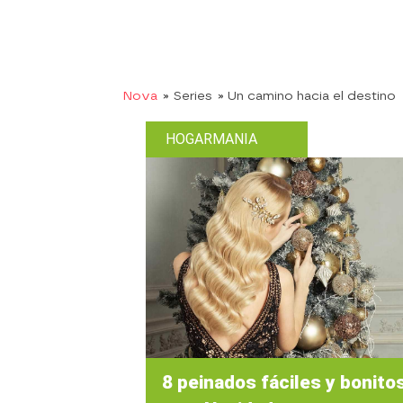
Nova
» Series
» Un camino hacia el destino
HOGARMANIA
8 peinados fáciles y bonito