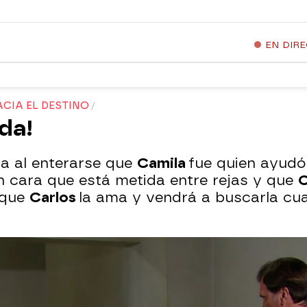
EN DIR
CIA EL DESTINO
da!
da al enterarse que
Camila
fue quien ayudó
en cara que está metida entre rejas y que
C
a que
Carlos
la ama y vendrá a buscarla cu