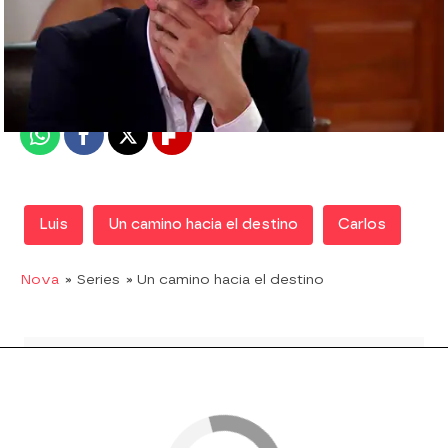
Nova
Madrid
Publicado:
07 de febrero de 2018, 17:09
Whatsapp
Facebook
X
Flipboard
Luis
Un camino hacia el destino
Carlos
Nova
» Series
» Un camino hacia el destino