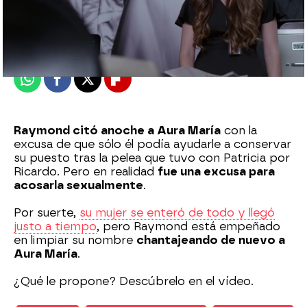
Nova
Madrid
Publicado:
03 de febrero de 2021, 20:29
Whatsapp
Facebook
X
Flipboard
Raymond citó anoche a Aura María
con la
excusa de que sólo él podía ayudarle a conservar
su puesto tras la pelea que tuvo con Patricia por
Ricardo. Pero en realidad
fue una excusa para
acosarla sexualmente
.
Por suerte,
su mujer se enteró de todo y llegó
justo a tiempo
, pero Raymond está empeñado
en limpiar su nombre
chantajeando de nuevo a
Aura María
.
¿Qué le propone? Descúbrelo en el vídeo.