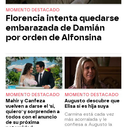
MOMENTO DESTACADO
Florencia intenta quedarse
embarazada de Damián
por orden de Alfonsina
MOMENTO DESTACADO
MOMENTO DESTACADO
Mahir y Canfeza
Augusto descubre que
vuelven a darse el 'sí,
Elisa sí es hija suya
quiero' y sorprenden a
Carmina está cada vez
todos con el anuncio
más acorralada y le
de su próxima
confiesa a Augusto la