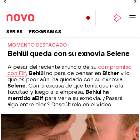
SERIES
PROGRAMAS
MOMENTO DESTACADO
Behlül queda con su exnovia Selene
A pesar del reciente anuncio de su
compromiso
con Elif
,
Behlül
no para de pensar en
Bither
y lo
que es peor aún, ha quedado con su exnovia
Selene
. Con la excusa de que tenía que ir a la
facultad y luego a la empresa,
Behlül ha
mentido a
Elif
para ver a su exnovia. ¿Pasará
algo entre ellos? Descúbrelo en el vídeo.