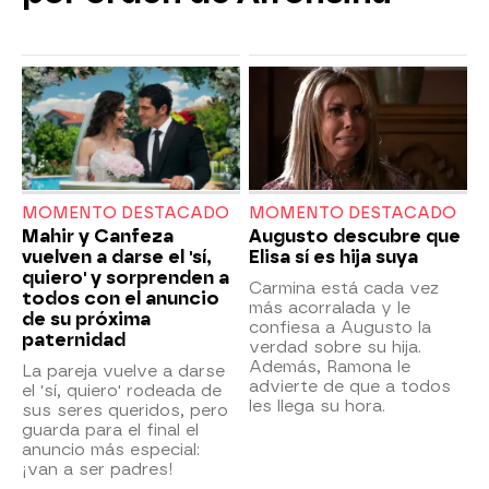
MOMENTO DESTACADO
MOMENTO DESTACADO
Mahir y Canfeza
Augusto descubre que
vuelven a darse el 'sí,
Elisa sí es hija suya
quiero' y sorprenden a
Carmina está cada vez
todos con el anuncio
más acorralada y le
de su próxima
confiesa a Augusto la
paternidad
verdad sobre su hija.
Además, Ramona le
La pareja vuelve a darse
advierte de que a todos
el 'sí, quiero' rodeada de
les llega su hora.
sus seres queridos, pero
guarda para el final el
anuncio más especial:
¡van a ser padres!