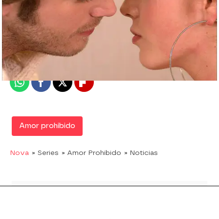
Nova
Madrid
Publicado:
05 de agosto de 2019, 20:32
Whatsapp
Facebook
X
Flipboard
Amor prohibido
Nova
» Series
» Amor Prohibido
» Noticias