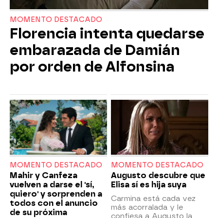
MOMENTO DESTACADO
Florencia intenta quedarse
embarazada de Damián
por orden de Alfonsina
MOMENTO DESTACADO
MOMENTO DESTACADO
Mahir y Canfeza
Augusto descubre que
vuelven a darse el 'sí,
Elisa sí es hija suya
quiero' y sorprenden a
Carmina está cada vez
todos con el anuncio
más acorralada y le
de su próxima
confiesa a Augusto la