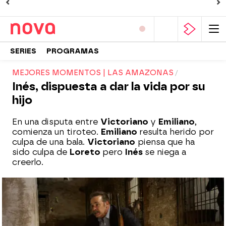
SERIES
PROGRAMAS
MEJORES MOMENTOS | LAS AMAZONAS
Inés, dispuesta a dar la vida por su
hijo
En una disputa entre
Victoriano
y
Emiliano
,
comienza un tiroteo.
Emiliano
resulta herido por
culpa de una bala.
Victoriano
piensa que ha
sido culpa de
Loreto
pero
Inés
se niega a
creerlo.