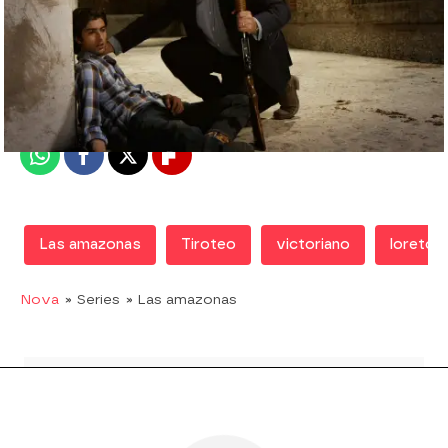
Nova
Madrid
Publicado:
07 de febrero de 2018, 17:11
Whatsapp
Facebook
X
Flipboard
Las amazonas
Tiroteo
victoriano
loreto
Nova
» Series
» Las amazonas