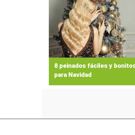
8 peinados fáciles y bonito
para Navidad