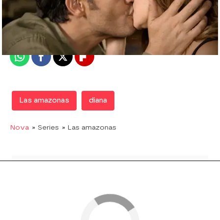
Nova
Madrid
Publicado:
07 de febrero de 2018, 17:08
Whatsapp
Facebook
X
Flipboard
Las amazonas
diana
Nova
» Series
» Las amazonas