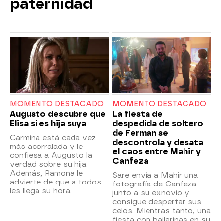
paternidad
MOMENTO DESTACADO
MOMENTO DESTACADO
Augusto descubre que
La fiesta de
Elisa sí es hija suya
despedida de soltero
de Ferman se
Carmina está cada vez
descontrola y desata
más acorralada y le
el caos entre Mahir y
confiesa a Augusto la
Canfeza
verdad sobre su hija.
Además, Ramona le
Sare envía a Mahir una
advierte de que a todos
fotografía de Canfeza
les llega su hora.
junto a su exnovio y
consigue despertar sus
celos. Mientras tanto, una
fiesta con bailarinas en su