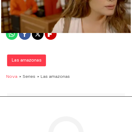
Nova
Madrid
Publicado:
07 de febrero de 2018, 17:07
Whatsapp
Facebook
X
Flipboard
Las amazonas
Nova
» Series
» Las amazonas