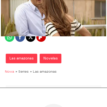
Nova
Madrid
Publicado:
07 de febrero de 2018, 17:08
Whatsapp
Facebook
X
Flipboard
Las amazonas
Novelas
Nova
» Series
» Las amazonas