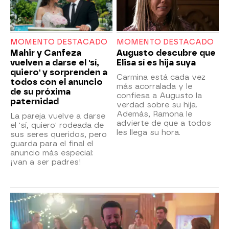
MOMENTO DESTACADO
MOMENTO DESTACADO
Mahir y Canfeza
Augusto descubre que
vuelven a darse el 'sí,
Elisa sí es hija suya
quiero' y sorprenden a
Carmina está cada vez
todos con el anuncio
más acorralada y le
de su próxima
confiesa a Augusto la
paternidad
verdad sobre su hija.
Además, Ramona le
La pareja vuelve a darse
advierte de que a todos
el 'sí, quiero' rodeada de
les llega su hora.
sus seres queridos, pero
guarda para el final el
anuncio más especial:
¡van a ser padres!