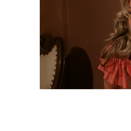
coche, que no es otro q
¡Los dos fallecen! Las l
dolor de Alfonsina, Car
destrozan la familia
para