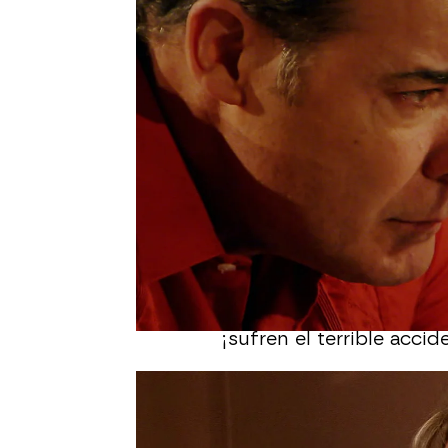
sufre un
terrible accid
Estefanía interrumpe su
van a ser capaces de ser
al pueblo a recogerla y 
delante.
En la casa, Alfonsina le
maletas listas. ¿Pensab
desmiente todo. Dice qu
planeado. Pero Alfonsin
Rosendo están juntos.
Estefanía le dice a Ros
está decidido a ir a po
¡sufren el terrible accid
Una mujer que pasa con 
ayuda. Estefanía está v