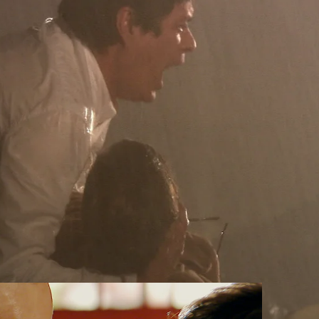
Whatsapp
Facebook
X
Flipboa
su hijo Damián
porque se va de manera
 Lo que ninguno de los dos imaginaba
er la última vez que se vieran.
za a llover. Y el coche de Rosendo