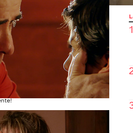
ente
. ¡Muere en el acto!
 huida
y le dice que Carmina y él no
L
 felices en esa situación. Pero él se va
no le importa lo que se lleve por
 pregunta a Carmina por qué tiene sus
a fugarse con ellos dos? Carmina lo
e se va a Europa, que lo tiene
a sigue pensando que Estefanía y
endo que conduzca con cuidado pero él
r Carmina. Y es entonces cuando ambos
ente!
una carreta de caballos va a conseguir
iva pero cuando llega el conductor del