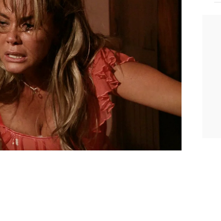
ue Augusto, ella ya está muerta.
ágrimas y los gritos desgarradores de
mina, Augusto y la pequeña Elisa
 siempre.