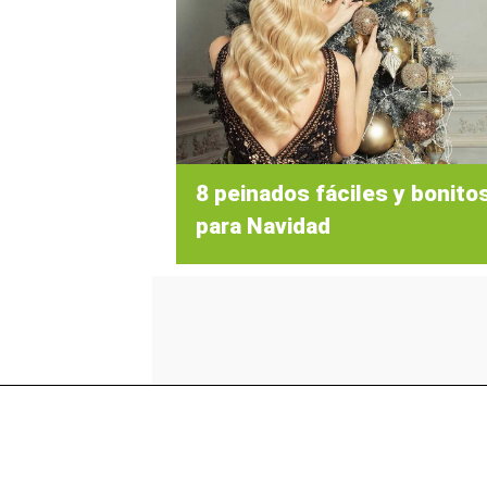
8 peinados fáciles y bonito
para Navidad