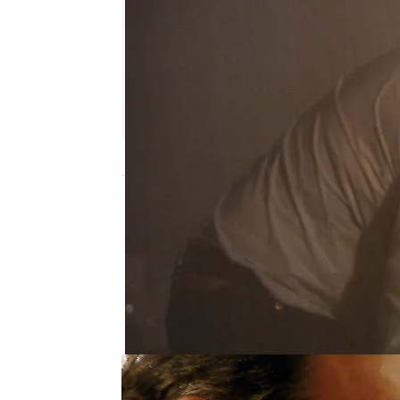
Nova
Publicado:
05 de junio de 2026, 21:00
Rosendo se despide de 
definitiva con Carmina.
es que en efecto iba a s
Durante la huida, empie