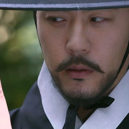
Whatsapp
Facebook
X
Flipboa
or el rey en el que relataba las
n el reinado se ha convertido en un
voluntario de una matanza
en el templo
 los soldados que han cometido esa