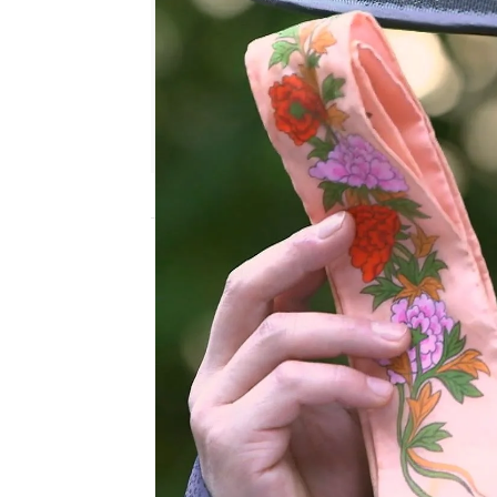
Nova
Publicado:
26 de abril de 2023, 00:18
Un viejo poema escrito p
atrocidades cometidas e
verdadero problema.
Saimdang es testigo in
de Han pi-honda. Ahora