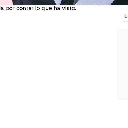
para terminar con su vida porque es un
a por contar lo que ha visto.
L