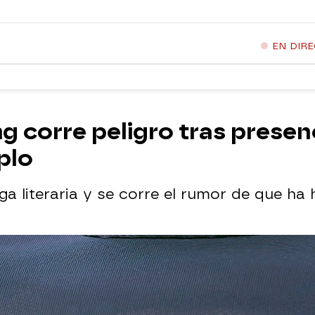
EN DIR
g corre peligro tras presen
plo
rga literaria y se corre el rumor de que h