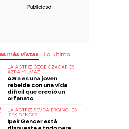
as más vistas
Lo último
LA ACTRIZ ÖZGE ÖZACAR ES
AZRA YILMAZ
Azra es una joven
rebelde con una vida
difícil que creció un
orfanato
LA ACTRIZ SEVDA ERGINCI ES
İPEK GENCER
Ipek Gencer está
dispuesta a todo para