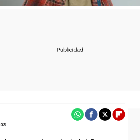
Whatsapp
Facebook
X
Flipboa
:03