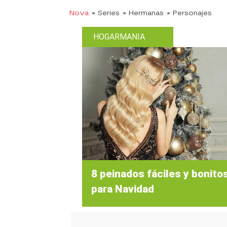
Nova
» Series
» Hermanas
» Personajes
HOGARMANIA
8 peinados fáciles y bonito
para Navidad