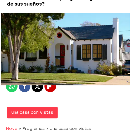
de sus sueños?
Nova
Madrid
Publicado:
07 de febrero de 2018, 17:08
Whatsapp
Facebook
X
Flipboard
una casa con vistas
Nova
» Programas
» Una casa con vistas