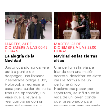
MARTES, 23 DE
MARTES, 23 DE
DICIEMBRE A LAS 00:45
DICIEMBRE A LAS 23:00
HORAS
HORAS
La alegría de la
Navidad en las tierras
Navidad
altas
Justo cuando su carrera
Una perfumista viaja a
está a punto de
Irlanda con una misión
despegar, una llamada
secreta: descifrar en siete
inesperada obliga a Joy
días la fórmula de un
Holbrook a regresar a
perfume único.
casa para cuidar de su tía
Haciéndose pasar por
tras una operación, un
reportera, se infiltra en la
viaje que la llevará a
vida de un joven conde
reencontrarse con un
que, presionado para
amor del pasado y a
casarse por conveniencia,