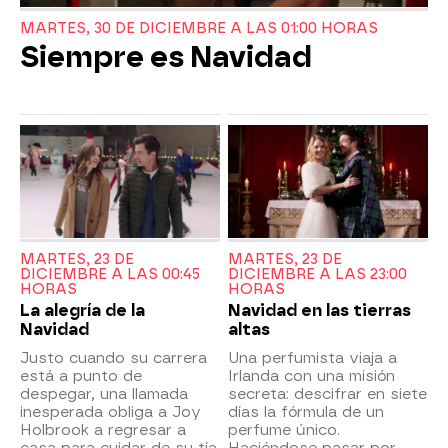
MARTES, 30 DE DICIEMBRE A LAS 01:00 HORAS
Siempre es Navidad
MARTES, 23 DE
MARTES, 23 DE
DICIEMBRE A LAS 00:45
DICIEMBRE A LAS 23:00
HORAS
HORAS
La alegría de la
Navidad en las tierras
Navidad
altas
Justo cuando su carrera
Una perfumista viaja a
está a punto de
Irlanda con una misión
despegar, una llamada
secreta: descifrar en siete
inesperada obliga a Joy
días la fórmula de un
Holbrook a regresar a
perfume único.
casa para cuidar de su tía
Haciéndose pasar por