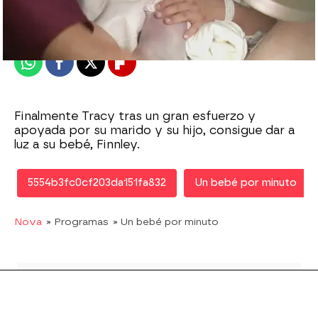
Publicado:
05 de octubre de 2010, 14:02
Whatsapp
Facebook
X
Flipboard
Finalmente Tracy tras un gran esfuerzo y
apoyada por su marido y su hijo, consigue dar a
luz a su bebé, Finnley.
5554b3fc0cf203da151fa832
Un bebé por minuto
Nova
» Programas
» Un bebé por minuto