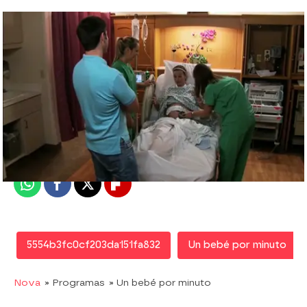
Nova
Madrid
Publicado:
30 de septiembre de 2011, 16:39
Whatsapp
Facebook
X
Flipboard
5554b3fc0cf203da151fa832
Un bebé por minuto
Nova
» Programas
» Un bebé por minuto