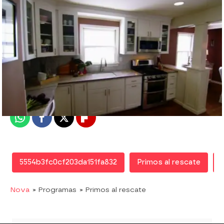
Nova
Madrid
Publicado:
22 de marzo de 2016, 10:37
Whatsapp
Facebook
X
Flipboard
5554b3fc0cf203da151fa832
Primos al rescate
Nova
» Programas
» Primos al rescate