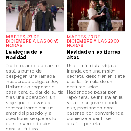
MARTES, 23 DE
MARTES, 23 DE
DICIEMBRE A LAS 00:45
DICIEMBRE A LAS 23:00
HORAS
HORAS
La alegría de la
Navidad en las tierras
Navidad
altas
Justo cuando su carrera
Una perfumista viaja a
está a punto de
Irlanda con una misión
despegar, una llamada
secreta: descifrar en siete
inesperada obliga a Joy
días la fórmula de un
Holbrook a regresar a
perfume único.
casa para cuidar de su tía
Haciéndose pasar por
tras una operación, un
reportera, se infiltra en la
viaje que la llevará a
vida de un joven conde
reencontrarse con un
que, presionado para
amor del pasado y a
casarse por conveniencia,
cuestionarse qué es lo
comienza a sentirse
que de verdad quiere
atraído por ella.
para su futuro.