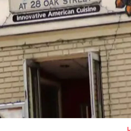
Whatsapp
Facebook
X
Flipboa
ey, primera parte
L