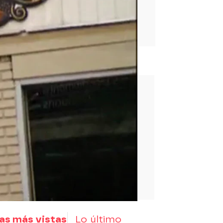
rd
as más vistas
Lo último