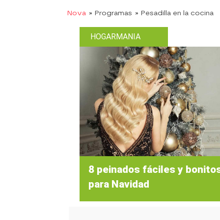
Nova
» Programas
» Pesadilla en la cocina
HOGARMANIA
8 peinados fáciles y bonito
para Navidad