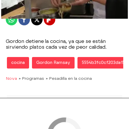
Publicado:
23 de septiembre de 2011, 12:57
Whatsapp
Facebook
X
Flipboard
Gordon detiene la cocina, ya que se están
sirviendo platos cada vez de peor calidad.
cocina
Gordon Ramsay
5554b3fc0cf203da151f
Nova
» Programas
» Pesadilla en la cocina