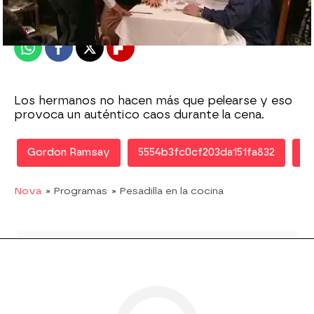
Publicado:
30 de septiembre de 2011, 10:27
Whatsapp
Facebook
X
Flipboard
Los hermanos no hacen más que pelearse y eso
provoca un auténtico caos durante la cena.
Gordon Ramsay
5554b3fc0cf203da151fa832
M
Nova
» Programas
» Pesadilla en la cocina