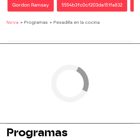
Gordon Ramsay
5554b3fc0cf203da151fa832
Pe
Nova
» Programas
» Pesadilla en la cocina
Programas