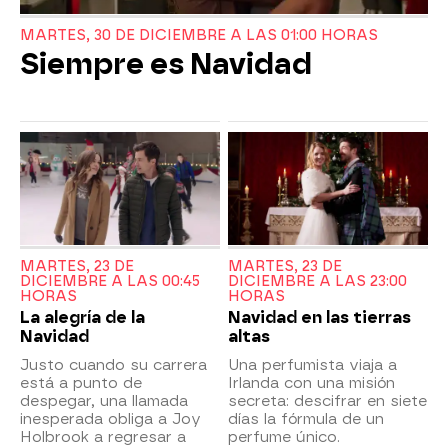
MARTES, 30 DE DICIEMBRE A LAS 01:00 HORAS
Siempre es Navidad
MARTES, 23 DE
MARTES, 23 DE
DICIEMBRE A LAS 00:45
DICIEMBRE A LAS 23:00
HORAS
HORAS
La alegría de la
Navidad en las tierras
Navidad
altas
Justo cuando su carrera
Una perfumista viaja a
está a punto de
Irlanda con una misión
despegar, una llamada
secreta: descifrar en siete
inesperada obliga a Joy
días la fórmula de un
Holbrook a regresar a
perfume único.