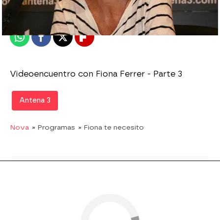
Publicado:
30 de junio de 2010, 20:23
Whatsapp
Facebook
X
Flipboard
Videoencuentro con Fiona Ferrer - Parte 3
Antena 3
Nova
» Programas
» Fiona te necesito