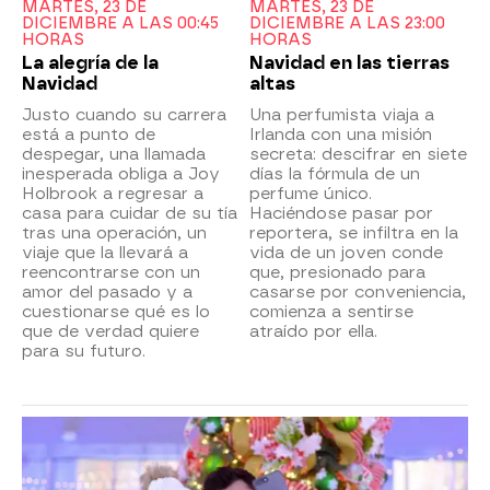
MARTES, 23 DE
MARTES, 23 DE
DICIEMBRE A LAS 00:45
DICIEMBRE A LAS 23:00
HORAS
HORAS
La alegría de la
Navidad en las tierras
Navidad
altas
Justo cuando su carrera
Una perfumista viaja a
está a punto de
Irlanda con una misión
despegar, una llamada
secreta: descifrar en siete
inesperada obliga a Joy
días la fórmula de un
Holbrook a regresar a
perfume único.
casa para cuidar de su tía
Haciéndose pasar por
tras una operación, un
reportera, se infiltra en la
viaje que la llevará a
vida de un joven conde
reencontrarse con un
que, presionado para
amor del pasado y a
casarse por conveniencia,
cuestionarse qué es lo
comienza a sentirse
que de verdad quiere
atraído por ella.
para su futuro.