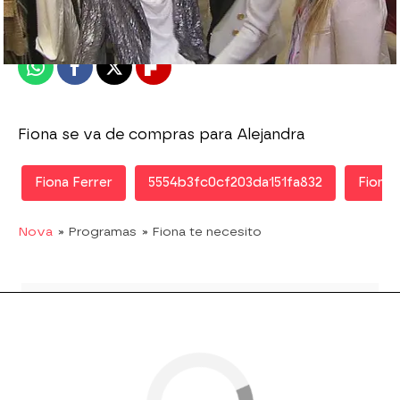
Publicado:
19 de julio de 2010, 17:21
Whatsapp
Facebook
X
Flipboard
Fiona se va de compras para Alejandra
Fiona Ferrer
5554b3fc0cf203da151fa832
Fiona 
Nova
» Programas
» Fiona te necesito