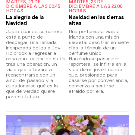
MARTES, 23 DE
MARTES, 23 DE
DICIEMBRE A LAS 00:45
DICIEMBRE A LAS 23:00
HORAS
HORAS
La alegría de la
Navidad en las tierras
Navidad
altas
Justo cuando su carrera
Una perfumista viaja a
está a punto de
Irlanda con una misión
despegar, una llamada
secreta: descifrar en siete
inesperada obliga a Joy
días la fórmula de un
Holbrook a regresar a
perfume único.
casa para cuidar de su tía
Haciéndose pasar por
tras una operación, un
reportera, se infiltra en la
viaje que la llevará a
vida de un joven conde
reencontrarse con un
que, presionado para
amor del pasado y a
casarse por conveniencia,
cuestionarse qué es lo
comienza a sentirse
que de verdad quiere
atraído por ella.
para su futuro.