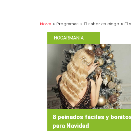
Nova
» Programas
» El sabor es ciego
» El
HOGARMANIA
8 peinados fáciles y bonito
para Navidad