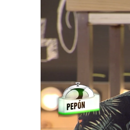
Nova
Madrid
Publicado:
16 de marzo de 2019, 12:03
cocina
el sabor es ciego
Nova