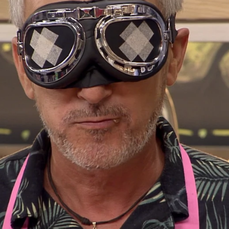
Whatsapp
Facebook
X
Flipboa