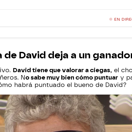
EN DIR
a de David deja a un ganad
ivo.
David tiene que valorar a ciegas
, el c
ñeros. N
o sabe muy bien cómo puntuar
y pa
ómo habrá puntuado el bueno de David?