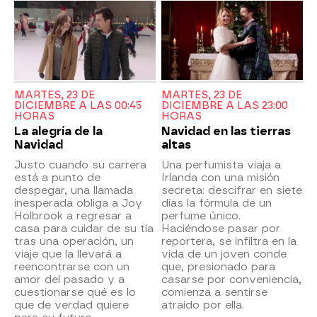
MARTES, 23 DE
MARTES, 23 DE
DICIEMBRE A LAS 00:45
DICIEMBRE A LAS 23:00
HORAS
HORAS
La alegría de la
Navidad en las tierras
Navidad
altas
Justo cuando su carrera
Una perfumista viaja a
está a punto de
Irlanda con una misión
despegar, una llamada
secreta: descifrar en siete
inesperada obliga a Joy
días la fórmula de un
Holbrook a regresar a
perfume único.
casa para cuidar de su tía
Haciéndose pasar por
tras una operación, un
reportera, se infiltra en la
viaje que la llevará a
vida de un joven conde
reencontrarse con un
que, presionado para
amor del pasado y a
casarse por conveniencia,
cuestionarse qué es lo
comienza a sentirse
que de verdad quiere
atraído por ella.