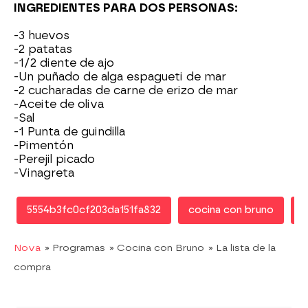
INGREDIENTES PARA DOS PERSONAS:
-3 huevos
-2 patatas
-1/2 diente de ajo
-Un puñado de alga espagueti de mar
-2 cucharadas de carne de erizo de mar
-Aceite de oliva
-Sal
-1 Punta de guindilla
-Pimentón
-Perejil picado
-Vinagreta
5554b3fc0cf203da151fa832
cocina con bruno
B
Nova
» Programas
» Cocina con Bruno
» La lista de la
compra