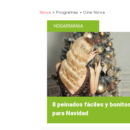
Nova
» Programas
» Cine Nova
HOGARMANIA
8 peinados fáciles y bonito
para Navidad