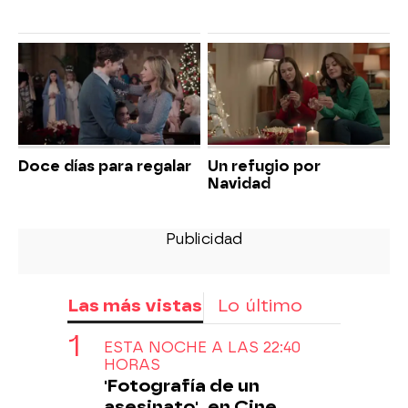
Doce días para regalar
Un refugio por
Navidad
Las más vistas
Lo último
ESTA NOCHE A LAS 22:40
HORAS
'Fotografía de un
asesinato', en Cine