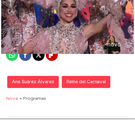
Nova
Madrid
Publicado:
10 de febrero de 2018, 00:45
Whatsapp
Facebook
X
Flipboard
Ana Suárez Álvarez
Reina del Carnaval
Nova
» Programas