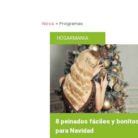
Nova
» Programas
HOGARMANIA
8 peinados fáciles y bonito
para Navidad