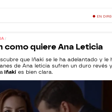
EN DIR
NA
n como quiere Ana Leticia
cubre que Iñaki se le ha adelantado y le 
planes de Ana leticia sufren un duro revés 
ra
Iñaki
es bien clara.