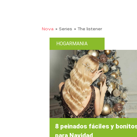
Nova
» Series
» The listener
HOGARMANIA
8 peinados fáciles y bonito
para Navidad