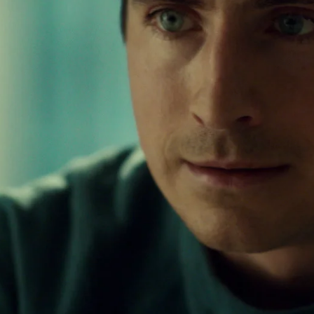
Whatsapp
Facebook
X
Flipboa
a832