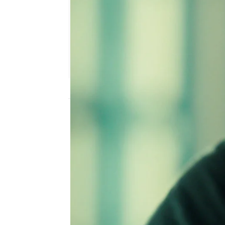
Nova
Madrid
Publicado:
21 de marzo de 2016, 11:34
The Listener
5554b3fc0cf203da151f