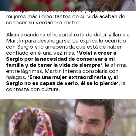
muy enojada. Sergio no puede articular palabra,
sabe que no tiene escapatoria y que las dos
mujeres más importantes de su vida acaban de
conocer su verdadero rostro.
Alicia abandona el hospital rota de dolor y llama a
Martín para desahogarse. Le explica lo ocurrido
con Sergio y lo arrepentida que está de haber
confiado en él una vez más.
"Volví a creer a
Sergio por la necesidad de conservar a mi
familia y de tener la vida de siempre"
, le afirma
entre lágrimas. Martín intenta consolarla con
halagos.
"Eres una mujer extraordinaria y, si
Sergio no es capaz de verlo, él se lo pierde"
, le
contesta con dulzura.
Nova
» Series
» Si nos dejan
» Mejores momentos