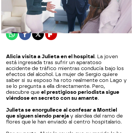
Nova
Publicado:
13 de agosto de 2024, 21:34
Whatsapp
Facebook
X
Flipboard
Alicia visita a Julieta en el hospital
. La joven
está ingresada tras sufrir un aparatoso
accidente de tráfico mientras conducía bajo los
efectos del alcohol. La mujer de Sergio quiere
saber si su esposo ha roto realmente con Lago y
se lo pregunta a ella directamente. Pero,
descubre que
el prestigioso periodista sigue
viéndose en secreto con su amante
.
Julieta se enorgullece al confesar a Montiel
que siguen siendo pareja
y alardea del ramo de
flores que le han enviado al centro hospitalario.