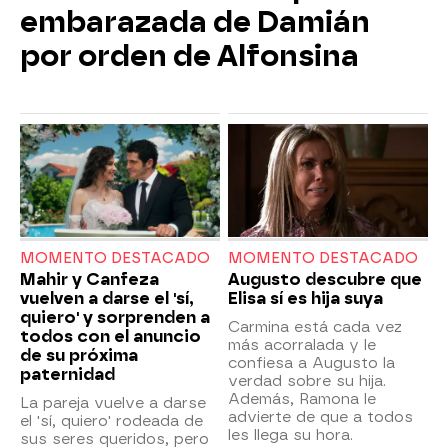
embarazada de Damián
por orden de Alfonsina
MOMENTO DESTACADO
MOMENTO DESTACADO
Mahir y Canfeza
Augusto descubre que
vuelven a darse el 'sí,
Elisa sí es hija suya
quiero' y sorprenden a
Carmina está cada vez
todos con el anuncio
más acorralada y le
de su próxima
confiesa a Augusto la
paternidad
verdad sobre su hija.
Además, Ramona le
La pareja vuelve a darse
advierte de que a todos
el 'sí, quiero' rodeada de
les llega su hora.
sus seres queridos, pero