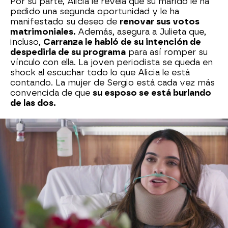
Por su parte, Alicia le revela que su marido le ha
pedido una segunda oportunidad y le ha
manifestado su deseo de
renovar sus votos
matrimoniales.
Además, asegura a Julieta que,
incluso,
Carranza le habló de su intención de
despedirla de su programa
para así romper su
vínculo con ella. La joven periodista se queda en
shock al escuchar todo lo que Alicia le está
contando. La mujer de Sergio está cada vez más
convencida de que
su esposo se está burlando
de las dos.
Julieta y la hija de doña Eva
idean un plan para
desenmascarar a Sergio
de una vez por todas.
Lago telefonea al periodista asegurándole que su
estado de salud se ha agravado y, cuando llega a
la habitación de la joven, le está esperando
también Alicia.
Carranza se queda de piedra al ver allí a su mujer,
que no duda en increparle.
"Me juraste tu
arrepentimiento. Eres un miserable"
, le afirma