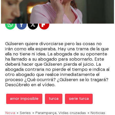
Madrid
Publicado:
30 de agosto de 2021, 22:04
Whatsapp
Facebook
X
Flipboard
Gülseren quiere divorciarse pero las cosas no
irán como ella esperaba. Hay una trama de la que
ella no tiene ni idea. La abogada de su oponente
ha llamado a su abogado para sobornarlo. Este
deberá hacer que Gülseren pierda el juicio. La
abogada contraria no pierde el tiempo e indica al
otro abogado que realice inmediatamente el
proceso ¿Qué ocurrirá? ¿Gülseren se lo tragará?
Descúbrelo en el vídeo.
amor imposible
turca
serie turca
Nova
» Series
» Paramparça. Vidas cruzadas
» Noticias