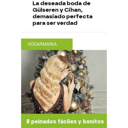
La deseada boda de
Gülseren y Cihan,
demasiado perfecta
para ser verdad
HOGARMANIA
8 peinados fáciles y bonitos