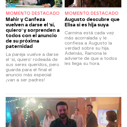
MOMENTO DESTACADO
MOMENTO DESTACADO
Mahir y Canfeza
Augusto descubre que
vuelven a darse el 'sí,
Elisa sí es hija suya
quiero' y sorprenden a
Carmina está cada vez
todos con el anuncio
más acorralada y le
de su próxima
confiesa a Augusto la
paternidad
verdad sobre su hija.
Además, Ramona le
La pareja vuelve a darse
advierte de que a todos
el 'sí, quiero' rodeada de
les llega su hora.
sus seres queridos, pero
guarda para el final el
anuncio más especial:
¡van a ser padres!