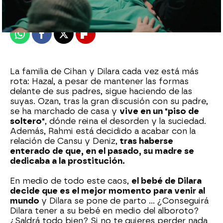
Publicado:
18 de enero de 2022, 22:44
Whatsapp
Facebook
X
Flipboard
La familia de Cihan y Dilara cada vez está más
rota: Hazal, a pesar de mantener las formas
delante de sus padres, sigue haciendo de las
suyas. Ozan, tras la gran discusión con su padre,
se ha marchado de casa y
vive en un "piso de
soltero"
, dónde reina el desorden y la suciedad.
Además, Rahmi está decidido a acabar con la
relación de Cansu y Deniz,
tras haberse
enterado de que, en el pasado, su madre se
dedicaba a la prostitución.
En medio de todo este caos,
el bebé de Dilara
decide que es el mejor momento para venir al
mundo
y Dilara se pone de parto ... ¿Conseguirá
Dilara tener a su bebé en medio del alboroto?
¿Saldrá todo bien? Si no te quieres perder nada