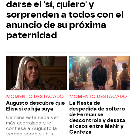
darse el 'sí, quiero' y
sorprenden a todos con el
anuncio de su próxima
paternidad
MOMENTO DESTACADO
MOMENTO DESTACADO
Augusto descubre que
La fiesta de
Elisa sí es hija suya
despedida de soltero
de Ferman se
Carmina está cada vez
descontrola y desata
más acorralada y le
el caos entre Mahir y
confiesa a Augusto la
Canfeza
verdad sobre su hija.