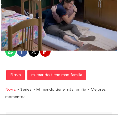
Nova
Madrid
Publicado:
17 de octubre de 2019, 20:02
Whatsapp
Facebook
X
Flipboard
Nova
mi marido tiene más familia
Nova
» Series
» Mi marido tiene más familia
» Mejores
momentos